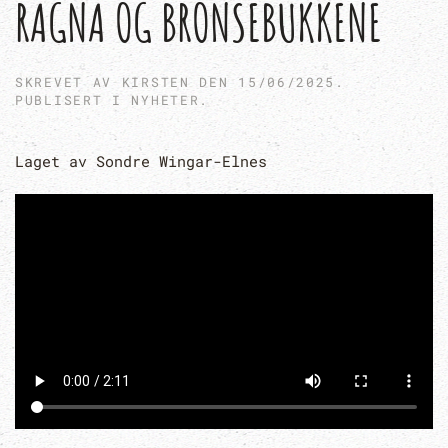
RAGNA OG BRONSEBUKKENE
SKREVET AV
KIRSTEN
DEN
15/06/2025
.
PUBLISERT I
NYHETER
.
Laget av Sondre Wingar-Elnes